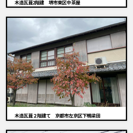
木造瓦葺2階建 堺市東区中茶屋
建物解体工事
木造瓦葺２階建て 京都市左京区下鴨梁田