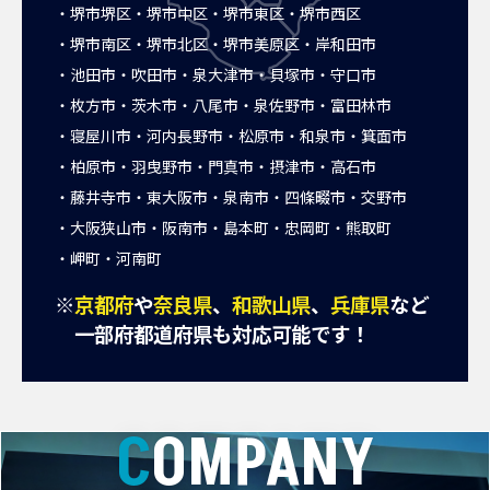
堺市堺区
堺市中区
堺市東区
堺市西区
堺市南区
堺市北区
堺市美原区
岸和田市
池田市
吹田市
泉大津市
貝塚市
守口市
枚方市
茨木市
八尾市
泉佐野市
富田林市
寝屋川市
河内長野市
松原市
和泉市
箕面市
柏原市
羽曳野市
門真市
摂津市
高石市
藤井寺市
東大阪市
泉南市
四條畷市
交野市
大阪狭山市
阪南市
島本町
忠岡町
熊取町
岬町
河南町
※
京都府
や
奈良県
、
和歌山県
、
兵庫県
など
一部府都道府県も対応可能です！
COMPANY