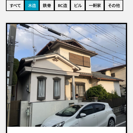
すべて
木造
鉄骨
RC造
ビル
一軒家
その他
建物解体工事