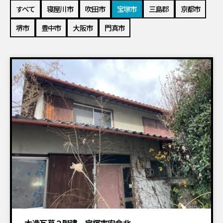
すべて
寝屋川市
吹田市
宝塚市
三島郡
京都市
堺市
豊中市
大阪市
門真市
建物解体工事