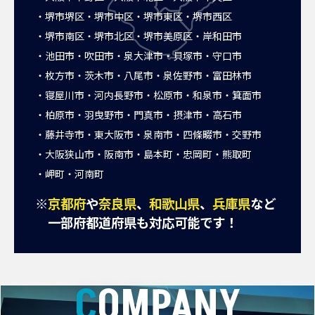
堺市堺区
堺市中区
堺市東区
堺市西区
堺市南区
堺市北区
堺市美原区
岸和田市
池田市
吹田市
泉大津市
貝塚市
守口市
枚方市
茨木市
八尾市
泉佐野市
富田林市
寝屋川市
河内長野市
松原市
和泉市
箕面市
柏原市
羽曳野市
門真市
摂津市
高石市
藤井寺市
東大阪市
泉南市
四條畷市
交野市
大阪狭山市
阪南市
島本町
忠岡町
熊取町
岬町
河南町
※
京都府
や
奈良県
、
和歌山県
、
兵庫県
など
一部府都道府県も対応可能です！
COMPANY