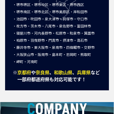
堺市堺区
堺市中区
堺市東区
堺市西区
堺市南区
堺市北区
堺市美原区
岸和田市
池田市
吹田市
泉大津市
貝塚市
守口市
枚方市
茨木市
八尾市
泉佐野市
富田林市
寝屋川市
河内長野市
松原市
和泉市
箕面市
柏原市
羽曳野市
門真市
摂津市
高石市
藤井寺市
東大阪市
泉南市
四條畷市
交野市
大阪狭山市
阪南市
島本町
忠岡町
熊取町
岬町
河南町
※
京都府
や
奈良県
、
和歌山県
、
兵庫県
など
一部府都道府県も対応可能です！
COMPANY