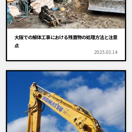
大阪での解体工事における残置物の処理方法と注意
点
2025.03.14
設置物撤去
建物解体工事
付帯工事
アスベスト
空き家