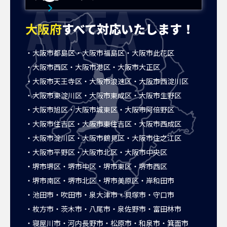
AREA
大阪府
すべて対応いたします！
大阪市都島区
大阪市福島区
大阪市此花区
大阪市西区
大阪市港区
大阪市大正区
大阪市天王寺区
大阪市浪速区
大阪市西淀川区
大阪市東淀川区
大阪市東成区
大阪市生野区
大阪市旭区
大阪市城東区
大阪市阿倍野区
大阪市住吉区
大阪市東住吉区
大阪市西成区
大阪市淀川区
大阪市鶴見区
大阪市住之江区
大阪市平野区
大阪市北区
大阪市中央区
堺市堺区
堺市中区
堺市東区
堺市西区
堺市南区
堺市北区
堺市美原区
岸和田市
池田市
吹田市
泉大津市
貝塚市
守口市
枚方市
茨木市
八尾市
泉佐野市
富田林市
寝屋川市
河内長野市
松原市
和泉市
箕面市