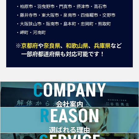
柏原市
羽曳野市
門真市
摂津市
高石市
藤井寺市
東大阪市
泉南市
四條畷市
交野市
大阪狭山市
阪南市
島本町
忠岡町
熊取町
岬町
河南町
※
京都府
や
奈良県
、
和歌山県
、
兵庫県
など
一部府都道府県も対応可能です！
COMPANY
会社案内
REASON
選ばれる理由