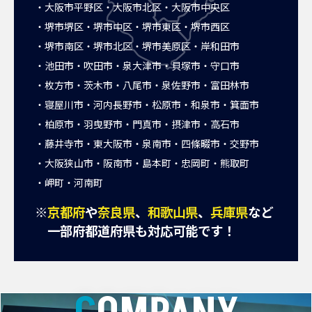
大阪市平野区
大阪市北区
大阪市中央区
堺市堺区
堺市中区
堺市東区
堺市西区
堺市南区
堺市北区
堺市美原区
岸和田市
池田市
吹田市
泉大津市
貝塚市
守口市
枚方市
茨木市
八尾市
泉佐野市
富田林市
寝屋川市
河内長野市
松原市
和泉市
箕面市
柏原市
羽曳野市
門真市
摂津市
高石市
藤井寺市
東大阪市
泉南市
四條畷市
交野市
大阪狭山市
阪南市
島本町
忠岡町
熊取町
岬町
河南町
※
京都府
や
奈良県
、
和歌山県
、
兵庫県
など
一部府都道府県も対応可能です！